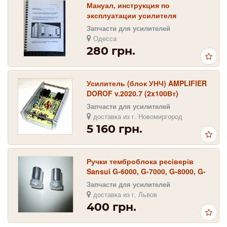
Мануал, инструкция по
эксплуатации усилителя
мощности Plinius SA-100 + пред
Запчасти для усилителей
VTL TL2, 5
Одесса
280 грн.
Усилитель (блок УНЧ) AMPLIFIER
DOROF v.2020.7 (2x100Вт)
Запчасти для усилителей
доставка из г. Новомиргород
5 160 грн.
Ручки темброблока ресіверів
Sansui G-6000, G-7000, G-8000, G-
9000
Запчасти для усилителей
доставка из г. Львов
400 грн.