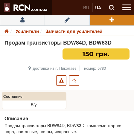
RU
UA
Усилители
Запчасти для усилителей
Продам транзисторы BDW84D, BDW83D
150 грн.
доставка из г. Николаев
номер: 5783
Состояние:
Б/у
Описание
Продам транзисторы BDW84D, BDW83D, комплементарная
пара, составные, паяны, исправные.