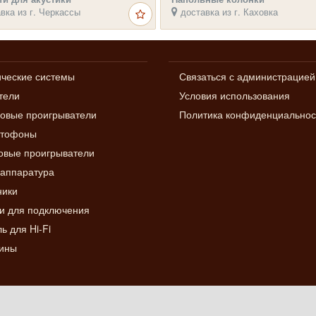
вка из г. Черкассы
доставка из г. Каховка
ические системы
Связаться с администрацией
тели
Условия использования
овые проигрыватели
Политика конфиденциальнос
итофоны
вые проигрыватели
аппаратура
ники
и для подключения
ь для Hi-Fi
ины