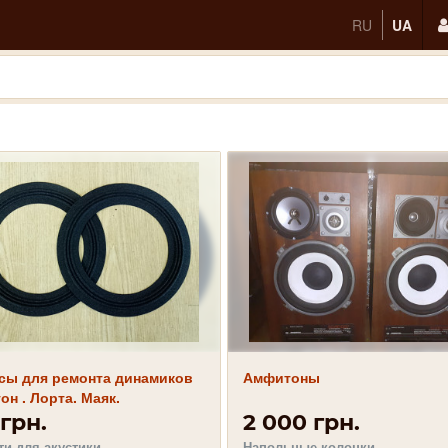
RU
UA
сы для ремонта динамиков
Амфитоны
н . Лорта. Маяк.
грн.
2 000 грн.
ти для акустики
Напольные колонки