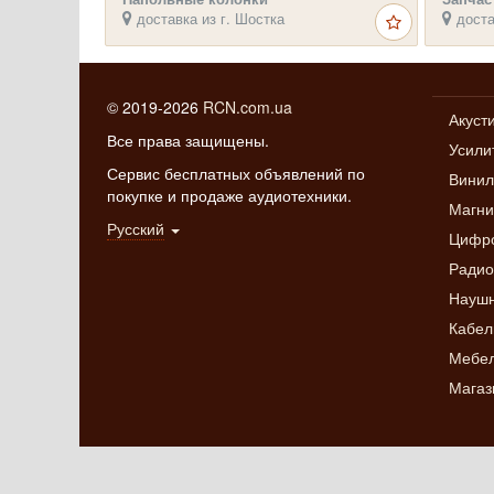
доставка из г. Шостка
доста
© 2019-2026
RCN.com.ua
Акуст
Все права защищены.
Усили
Сервис бесплатных объявлений по
Винил
покупке и продаже аудиотехники.
Магн
Русский
Цифро
Радио
Науш
Кабел
Мебел
Магаз